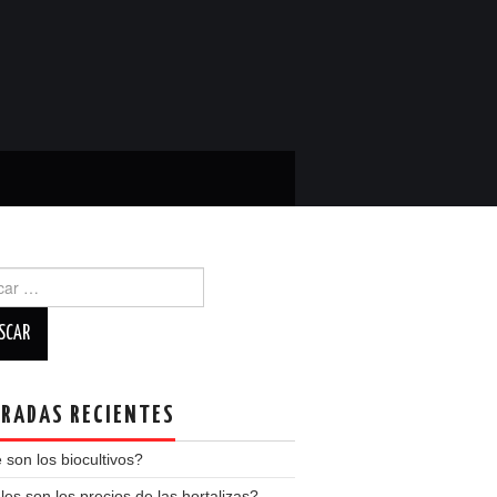
r:
RADAS RECIENTES
son los biocultivos?
es son los precios de las hortalizas?