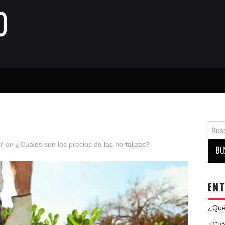
O
Busca
7
en
¿Cuáles son los precios de las hortalizas?
ENT
¿Qué 
¿Cuál