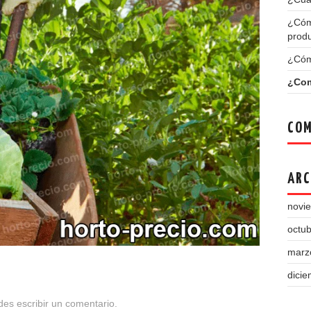
¿Cóm
produ
¿Cómo
¿Com
COM
ARC
novi
octu
marz
dici
edes
escribir un comentario
.