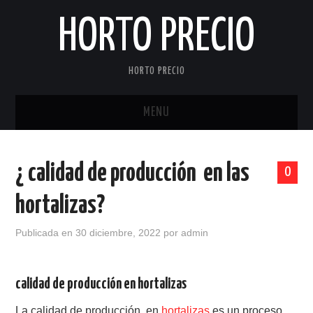
HORTO PRECIO
HORTO PRECIO
MENU
INICIO
¿ calidad de producción en las
0
BLOG
hortalizas?
Publicada en
30 diciembre, 2022
por
admin
calidad de producción en hortalizas
La calidad de producción en
hortalizas
es un proceso